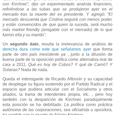
con Kirchner”, dijo un experimentado analista financiero,
refiriéndose a las subas que se produjeron ayer en el
mercado tras la muerte del ex presidente. Y agregó: “El
mercado descuenta que Cristina seguirá con menos poder,
y están convencidos de que quien la suceda, será mucho
más market friendly (amigable con el mercado) de lo que
fueron ella y su marido”.
Un
segundo dato
, resulta la irrelevancia de análisis de
derecha dura como este que señalamos ayer
que forma
parte de
otro país inexistente ya
, junto a la dilusión de
buena parte de la oposición polítca como alternativa real de
cara a 2011.
Qué es hoy de Cobos? Y qué de Carrió? Y
Solanas?
Nada de nada
.
Queda el interrogante de Ricardo Alfonsín y su capacidad
de desplegar su figura sostenido por el Partido Radical y el
espacio que pudiera articular con el Socialismo y otros
aliados, la trama de intendentes propia, etc. , pero hoy
también con la desparición de Kirchner, paradojalmente
esta posición se ha debilitado.
La política como práctica
autónoma de las corporaciones, sea oficialista u opositora,
ha perdido con la muerte de Néstor Kirchner.